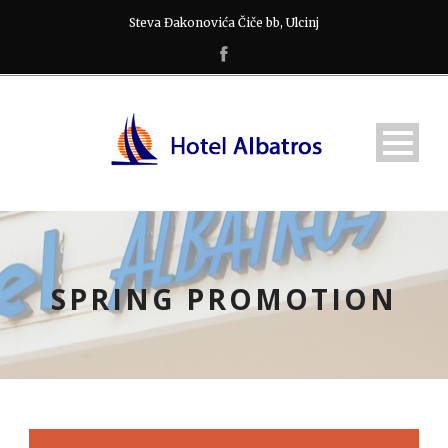
Steva Đakonovića Čiče bb, Ulcinj
SPRING PROMOTION