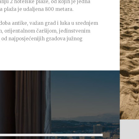
ju 2 hotelske plaže, od kojih je jedna
a plaža je udaljena 800 metara.
 doba antike, važan grad i luka u srednjem
m, orijentalnom čaršijom, jedinstvenim
 od najposjećenijih gradova južnog