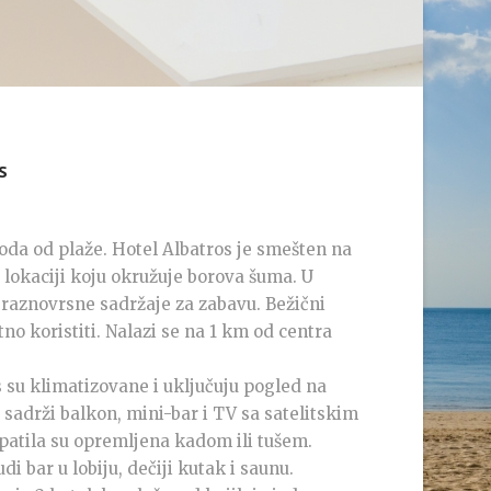
S
oda od plaže. Hotel Albatros je smešten na
lokaciji koju okružuje borova šuma. U
 raznovrsne sadržaje za zabavu. Bežični
no koristiti. Nalazi se na 1 km od centra
 su klimatizovane i uključuju pogled na
sadrži balkon, mini-bar i TV sa satelitskim
atila su opremljena kadom ili tušem.
i bar u lobiju, dečiji kutak i saunu.