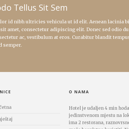
o Tellus Sit Sem
lor id nibh ultricies vehicula ut id elit. Aenean lacini
sit amet, consectetur adipiscing elit. Donec sed odio dui
sectetur ac, vestibulum at eros. Curabitur blandit tempus
d semper.
NICE
O NAMA
četna
Hotel je udaljen 4 min hoda
jedinstvenom mjestu na lok
ještaj
ima 2 restorana, raznovrsne