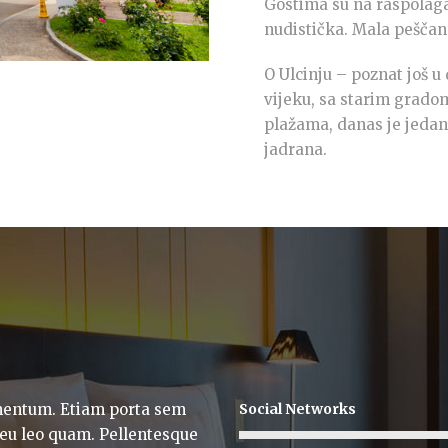
Gostima su na raspolagan
nudistička. Mala peščan
O Ulcinju – poznat još u
vijeku, sa starim grado
plažama, danas je jedan
jadrana.
rmentum. Etiam porta sem
Social Networks
u leo quam. Pellentesque