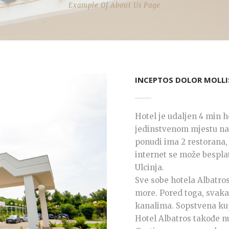
Example Of About Us Page
INCEPTOS DOLOR MOLLI
Hotel je udaljen 4 min h
jedinstvenom mjestu na 
ponudi ima 2 restorana,
internet se može besplat
Ulcinja.
Sve sobe hotela Albatros
more. Pored toga, svaka 
kanalima. Sopstvena kup
Hotel Albatros takođe nud